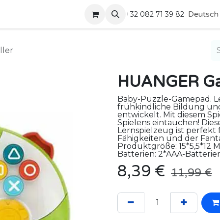
Shop
Kontakt
Deutsch
+32 082 71 39 82
ler
HUANGER Gam
Baby-Puzzle-Gamepad. Ler
frühkindliche Bildung u
entwickelt. Mit diesem Spi
Spielens eintauchen! Dies
Lernspielzeug ist perfekt
Fähigkeiten und der Fanta
Produktgröße: 15*5,5*12 
Batterien: 2*AAA-Batteri
8,39
€
11,99
€