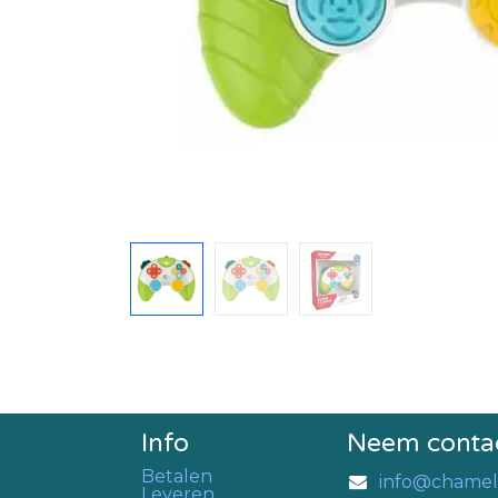
Info
Neem conta
Betalen
info@chamel
Leveren