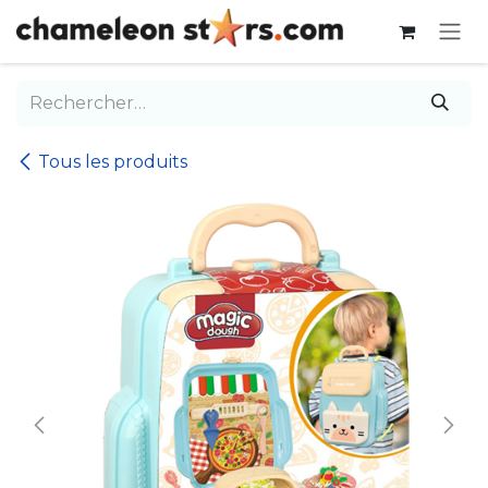
Se rendre au contenu
Tous les produits