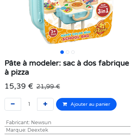
Pâte à modeler: sac à dos fabrique
à pizza
15,39
€
21,99
€
Ajouter au panier
Fabricant
:
Newsun
Marque
:
Deextek