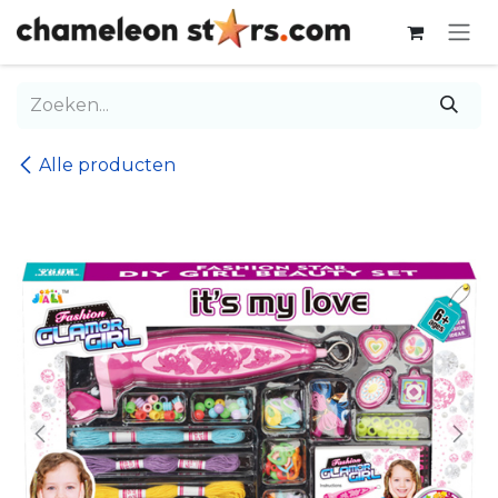
Overslaan naar inhoud
Alle producten