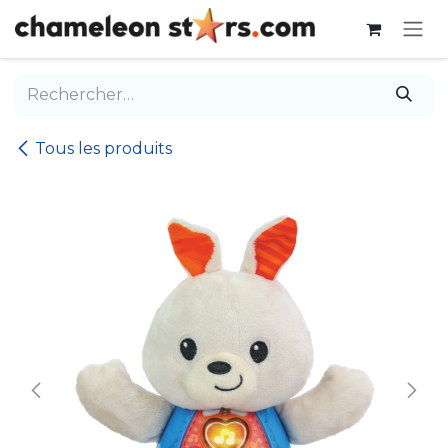
Se rendre au contenu
Tous les produits