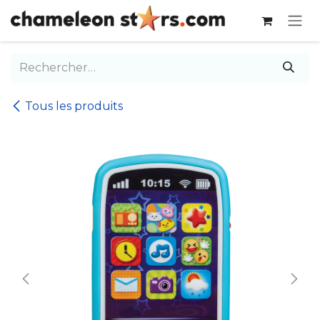
Se rendre au contenu
Tous les produits